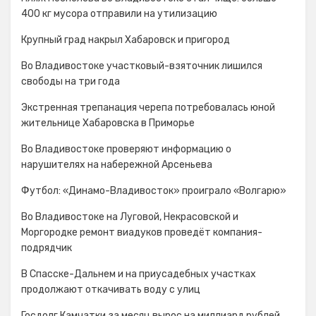
400 кг мусора отправили на утилизацию
Крупный град накрыл Хабаровск и пригород
Во Владивостоке участковый-взяточник лишился
свободы на три года
Экстренная трепанация черепа потребовалась юной
жительнице Хабаровска в Приморье
Во Владивостоке проверяют информацию о
нарушителях на набережной Арсеньева
Футбол: «Динамо-Владивосток» проиграло «Волгарю»
Во Владивостоке на Луговой, Некрасовской и
Моргородке ремонт виадуков проведёт компания-
подрядчик
В Спасске-Дальнем и на приусадебных участках
продолжают откачивать воду с улиц
Госдолг Камчатки за месяц вырос на миллиард рублей