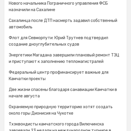
Нового начальника Пограничного управления ФСБ
назначили на Сахалине
Сахалинца после ДТП насмерть задавил собственный
автомобиль
Флот для Севморпути: Юрий Трутнев подтвердил
создание дноуглубительных судов
Энергетики Магадана завершили плановый ремонт ТЭЦ
и приступают к заполнению тепломагистралей
Федеральный центр профинансирует важные для
Камчатки проекты
Две жизни спасены благодаря санавиации Камчатки в
начале августа
Охраняемую природную территорию хотят создать
около горы Дионисия на Чукотке
Тхэквондисты камчатского города Вилючинска
завоевали 23 медали на международном турнире в