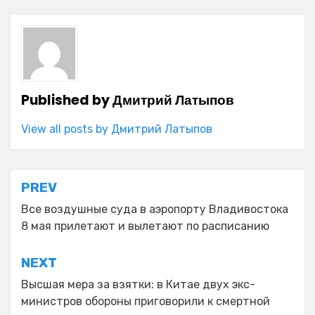
Published by
Дмитрий Латыпов
View all posts by Дмитрий Латыпов
Навигация
PREV
по
Все воздушные суда в аэропорту Владивостока
8 мая прилетают и вылетают по расписанию
записям
NEXT
Высшая мера за взятки: в Китае двух экс-
министров обороны приговорили к смертной