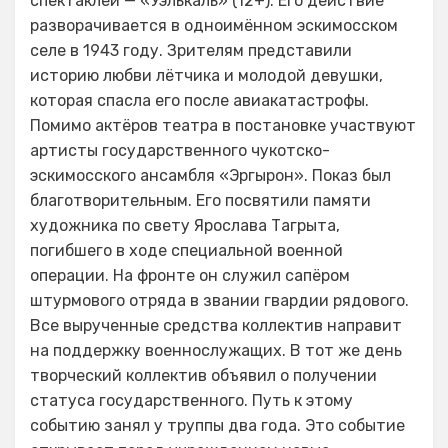
спектаклей — «Уэлькаль» (12+). Его действие
разворачивается в одноимённом эскимосском
селе в 1943 году. Зрителям представили
историю любви лётчика и молодой девушки,
которая спасла его после авиакатастрофы.
Помимо актёров театра в постановке участвуют
артисты государственного чукотско-
эскимосского ансамбля «Эргырон». Показ был
благотворительным. Его посвятили памяти
художника по свету Ярослава Тагрыта,
погибшего в ходе специальной военной
операции. На фронте он служил сапёром
штурмового отряда в звании гвардии рядового.
Все вырученные средства коллектив направит
на поддержку военнослужащих. В тот же день
творческий коллектив объявил о получении
статуса государственного. Путь к этому
событию занял у труппы два года. Это событие