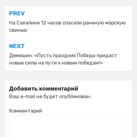
Навигация
PREV
по
На Сахалине 12 часов спасали раненую морскую
свинью
записям
NEXT
Демешин: «Пусть праздник Победы придаст
новые силы на пути к новым победам!»
Добавить комментарий
Ваш e-mail не будет опубликован.
Комментарий