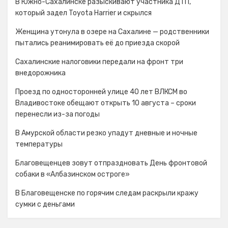
В Южно-Сахалинске разыскивают участника ДТП,
который задел Toyota Harrier и скрылся
Женщина утонула в озере на Сахалине — родственники
пытались реанимировать её до приезда скорой
Сахалинские налоговики передали на фронт три
внедорожника
Проезд по односторонней улице 40 лет ВЛКСМ во
Владивостоке обещают открыть 10 августа – сроки
перенесли из-за погоды
В Амурской области резко упадут дневные и ночные
температуры
Благовещенцев зовут отпраздновать День фронтовой
собаки в «Албазинском остроге»
В Благовещенске по горячим следам раскрыли кражу
сумки с деньгами