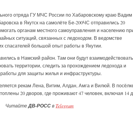
льного отряда ГУ МЧС России по Хабаровскому краю Вадим
баровска в Якутск на самолёте Бе-200ЧС отправились 20
омогать органам местного самоуправления и населению пр
чайных ситуаций, связанных с ледоходом. В ведомстве
их спасателей большой опыт работы в Якутии.
вились в Намский район. Там они будут взаимодействовать
овать территории, следить за прохождением ледохода и
 работы для защиты жилья и инфраструктуры.
еляется рекам Лена, Витим, Алдан, Амга и Вилюй. В посёлк
оплены 20 дворов, где проживают 47 человек, включая 14 д
Читайте
ДВ-РОСС
в
Telegram