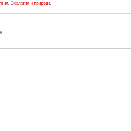
твия
,
Экология и природа
н.