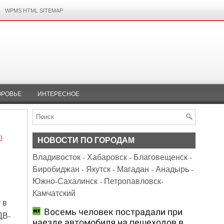
WPMS HTML SITEMAP
ОРОВЬЕ
ИНТЕРЕСНОЕ
0
НОВОСТИ ПО ГОРОДАМ
Владивосток
-
Хабаровск
-
Благовещенск
-
Биробиджан
-
Якутск
-
Магадан
-
Анадырь
-
Южно-Сахалинск
-
Петропавловск-
Камчатский
 в
Восемь человек пострадали при
ДВ-
наезде автомобиля на пешеходов в