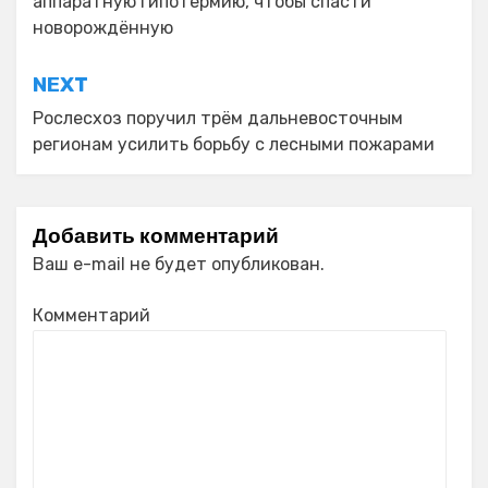
аппаратную гипотермию, чтобы спасти
записям
новорождённую
NEXT
Рослесхоз поручил трём дальневосточным
регионам усилить борьбу с лесными пожарами
Добавить комментарий
Ваш e-mail не будет опубликован.
Комментарий