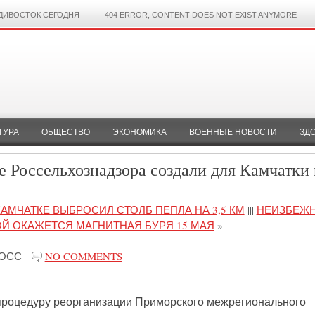
ДИВОСТОК СЕГОДНЯ
404 ERROR, CONTENT DOES NOT EXIST ANYMORE
ТУРА
ОБЩЕСТВО
ЭКОНОМИКА
ВОЕННЫЕ НОВОСТИ
ЗД
 Россельхознадзора создали для Камчатки 
АМЧАТКЕ ВЫБРОСИЛ СТОЛБ ПЕПЛА НА 3,5 КМ
|||
НЕИЗБЕЖ
Й ОКАЖЕТСЯ МАГНИТНАЯ БУРЯ 15 МАЯ
»
РОСС
NO COMMENTS
процедуру реорганизации Приморского межрегионального