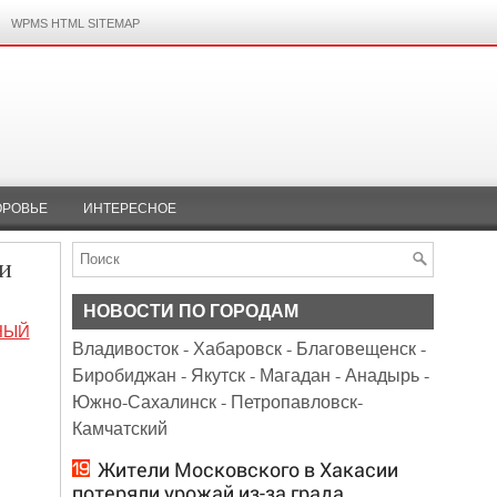
WPMS HTML SITEMAP
ОРОВЬЕ
ИНТЕРЕСНОЕ
и
НОВОСТИ ПО ГОРОДАМ
НЫЙ
Владивосток
-
Хабаровск
-
Благовещенск
-
Биробиджан
-
Якутск
-
Магадан
-
Анадырь
-
Южно-Сахалинск
-
Петропавловск-
Камчатский
Жители Московского в Хакасии
потеряли урожай из-за града