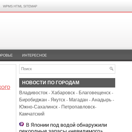
WPMS HTML SITEMAP
ОРОВЬЕ
ИНТЕРЕСНОЕ
НОВОСТИ ПО ГОРОДАМ
КОГО
Владивосток
-
Хабаровск
-
Благовещенск
-
Биробиджан
-
Якутск
-
Магадан
-
Анадырь
-
Южно-Сахалинск
-
Петропавловск-
Камчатский
В Японии под водой обнаружили
рекордные запасы «невидимого»