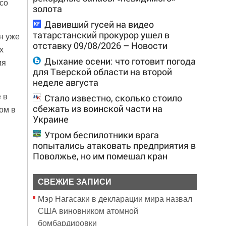
со
золота
Давивший гусей на видео
татарстанский прокурор ушел в
н уже
отставку 09/08/2026 – Новости
х
Дыхание осени: что готовит погода
ия
для Тверской области на второй
неделе августа
 в
Стало известно, сколько стоило
сбежать из воинской части на
ом в
Украине
Утром беспилотники врага
попытались атаковать предприятия в
Поволжье, но им помешал кран
СВЕЖИЕ ЗАПИСИ
Мэр Нагасаки в декларации мира назвал
США виновником атомной
бомбардировки