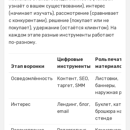
узнаёт о вашем существовании), интерес
(начинает изучать), рассмотрение (сравнивает
с конкурентами), решение (покупает или не
покупает), удержание (остаётся клиентом). На
каждом этапе разные инструменты работают
по-разному.
Цифровые
Роль печатны
Этап воронки
инструменты
материалов
Осведомлённость
Контент, SEO,
Листовки,
таргет, SMM
баннеры,
наружная рекл
Интерес
Лендинг, блог,
Буклет, каталог
email
брошюра на
стенде