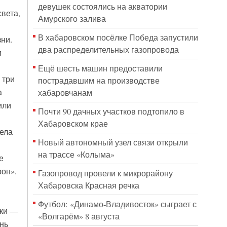
девушек состоялись на акватории
вета,
Амурского залива
В хабаровском посёлке Победа запустили
ни.
два распределительных газопровода
и
Ещё шесть машин предоставили
 три
пострадавшим на производстве
а
хабаровчанам
или
Почти 90 дачных участков подтопило в
Хабаровском крае
ела
Новый автономный узел связи открыли
на трассе «Колыма»
е
рон».
Газопровод провели к микрорайону
Хабаровска Красная речка
Футбол: «Динамо-Владивосток» сыграет с
вки —
«Волгарём» 8 августа
нь