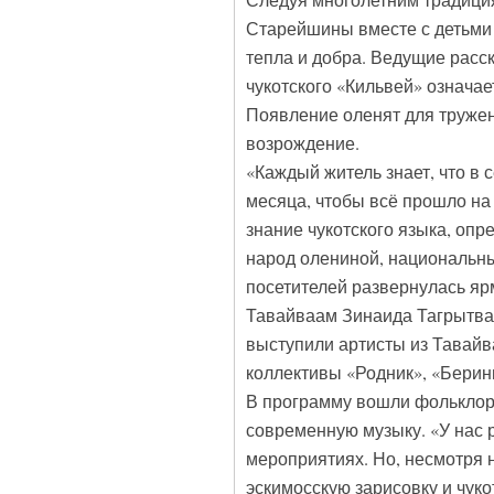
Следуя многолетним традиция
Старейшины вместе с детьми 
тепла и добра. Ведущие расс
чукотского «Кильвей» означа
Появление оленят для труже
возрождение.
«Каждый житель знает, что в 
месяца, чтобы всё прошло на 
знание чукотского языка, оп
народ олениной, национальны
посетителей развернулась яр
Тавайваам Зинаида Тагрытваа
выступили артисты из Тавайв
коллективы «Родник», «Беринг
В программу вошли фольклорн
современную музыку. «У нас р
мероприятиях. Но, несмотря 
эскимосскую зарисовку и чуко