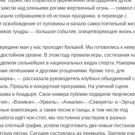
м, торжество открылось церемонией благодарения духов.
зажгли над оленьими рогами жертвенный огонь — символ с
казали собравшимся об истоках праздника: в переводе с
ет освобождение от пуповины и начало самостоятельной жиз
ников тундры — большое событие, олицетворяющее жизнь 
середине мая у нас проходит Кильвей. Мы готовились к нему
достойном уровне. В этом году провели игры, состязания н
ределили сильнейших в национальных видах спорта. Накорм
ми лепёшками и другими угощениями. Кроме того, для
марка», — рассказала руководитель клубных объединений с
ль. Прошла и концертная программа. На уличной сцене
аама и Анадыря. Свои номера публике подарили творчески
ия», «Вэнивэн», «Урвиль», «Анкалин», «Северята» и «Эргы
ые композиции, а также песни и танцы, в том числе под
абота идёт нон-стоп, мы постоянно участвуем в разных
на плотный график, успели подготовить две новые постано
тскую песню. Сегодня состоялась их премьера. Зрители оче