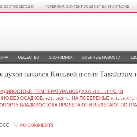
ДИВОСТОК СЕГОДНЯ
404 ERROR, CONTENT DOES NOT EXIST ANYMORE
ТУРА
ОБЩЕСТВО
ЭКОНОМИКА
ВОЕННЫЕ НОВОСТИ
ЗД
 духов начался Кильвей в селе Тавайваам 
ЛАДИВОСТОКЕ, ТЕМПЕРАТУРА ВОЗДУХА +15…+17°С ; В
 БЕЗ ОСАДКОВ, +21…+26°C, НА ПОБЕРЕЖЬЕ +11…+16°C
|
РОПОРТУ ВЛАДИВОСТОКА ПРИЛЕТАЮТ И ВЫЛЕТАЮТ ПО ГР
РОСС
NO COMMENTS