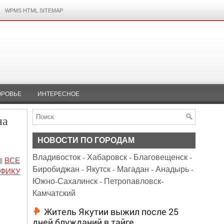
WPMS HTML SITEMAP
ОРОВЬЕ
ИНТЕРЕСНОЕ
на
НОВОСТИ ПО ГОРОДАМ
Владивосток
-
Хабаровск
-
Благовещенск
-
||
ВСЕ
Биробиджан
-
Якутск
-
Магадан
-
Анадырь
-
АФИКУ
Южно-Сахалинск
-
Петропавловск-
Камчатский
Житель Якутии выжил после 25
дней блужданий в тайге