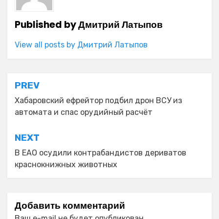
Published by
Дмитрий Латыпов
View all posts by Дмитрий Латыпов
Навигация
PREV
по
Хабаровский ефрейтор подбил дрон ВСУ из
автомата и спас орудийный расчёт
записям
NEXT
В ЕАО осудили контрабандистов дериватов
краснокнижных животных
Добавить комментарий
Ваш e-mail не будет опубликован.