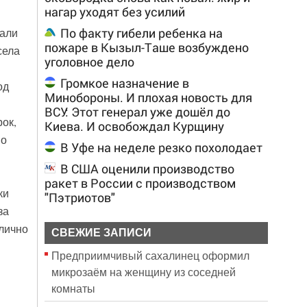
нагар уходят без усилий
По факту гибели ребенка на
тали
пожаре в Кызыл-Таше возбуждено
села
уголовное дело
Громкое назначение в
од
Минобороны. И плохая новость для
ВСУ: Этот генерал уже дошёл до
ок,
Киева. И освобождал Курщину
мо
В Уфе на неделе резко похолодает
В США оценили производство
ракет в России с производством
ки
"Пэтриотов"
за
 лично
СВЕЖИЕ ЗАПИСИ
Предприимчивый сахалинец оформил
микрозаём на женщину из соседней
комнаты