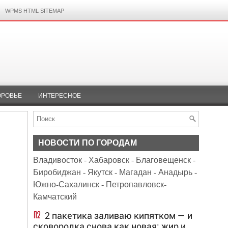
WPMS HTML SITEMAP
ОРОВЬЕ
ИНТЕРЕСНОЕ
НОВОСТИ ПО ГОРОДАМ
Владивосток
-
Хабаровск
-
Благовещенск
-
Биробиджан
-
Якутск
-
Магадан
-
Анадырь
-
Южно-Сахалинск
-
Петропавловск-
Камчатский
2 пакетика заливаю кипятком — и
сковородка снова как новая: жир и