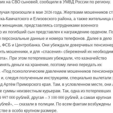
их на СВО сыновей, сообщили в УМВД России по региону.
случая произошли в мае 2026 года. Жертвами мошенников с
ка-Камчатского и Елизовского района, а также жительница 
и женщинам, представляясь сотрудниками военного
то их погибший сын представлен к награждению орденом. П
и персональные данные и номера телефонов. Далее в дело
, ФСБ и Центробанка. Они убеждали доверчивых пенсионер
тить мошенники, и для «спасения» сбережений их необходи
ета». При этом потерпевших убеждали, что казначейство
инять деньги на хранение, поэтому лично передать их
е. «Под психологическим давлением мошенников пенсионер
 и, следуя полученным инструкциям, специально вылетали 
д Артём Приморского края. Там, в условленном месте, они
 суммы неизвестным курьерам. Так, одна из потерпевших
97 000 рублей, другая – 3 100 000 рублей, а самая крупная
рублей», — сказали в полиции. По всем фактам возбуждены
тве в особо крупном размере.