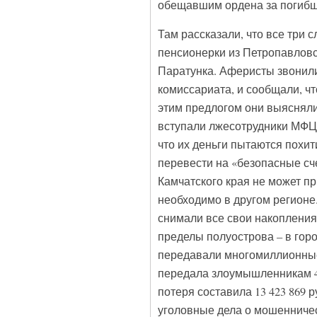
обещавшим ордена за погибш
Там рассказали, что все три 
пенсионерки из Петропавловс
Паратунка. Аферисты звонил
комиссариата, и сообщали, ч
этим предлогом они выяснял
вступали лжесотрудники МФЦ
что их деньги пытаются похи
перевести на «безопасные сч
Камчатского края не может пр
необходимо в другом регион
снимали все свои накопления
пределы полуострова – в горо
передавали многомиллионные
передала злоумышленникам 4 9
потеря составила 13 423 869 
уголовные дела о мошенничес