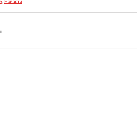
е
,
Новости
н.