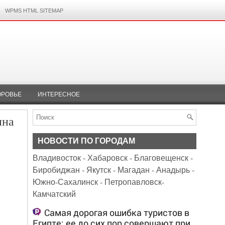
WPMS HTML SITEMAP
ОРОВЬЕ
ИНТЕРЕСНОЕ
ина
НОВОСТИ ПО ГОРОДАМ
Владивосток
-
Хабаровск
-
Благовещенск
-
Биробиджан
-
Якутск
-
Магадан
-
Анадырь
-
Южно-Сахалинск
-
Петропавловск-
Камчатский
Самая дорогая ошибка туристов в
Египте: ее до сих пор совершают при