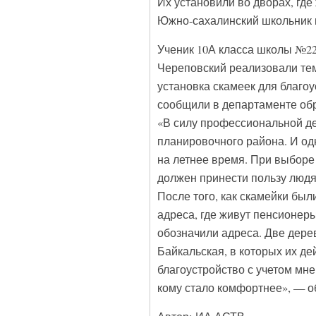
Их установили во дворах, где
Южно-сахалинский школьник и
Ученик 10А класса школы №22
Череповский реализовали тем
установка скамеек для благоу
сообщили в департаменте обр
«В силу профессиональной де
планировочного района. И од
на летнее время. При выборе
должен принести пользу людя
После того, как скамейки был
адреса, где живут пенсионе
обозначили адреса. Две дере
Байкальская, в которых их де
благоустройство с учетом мне
кому стало комфортнее», — о