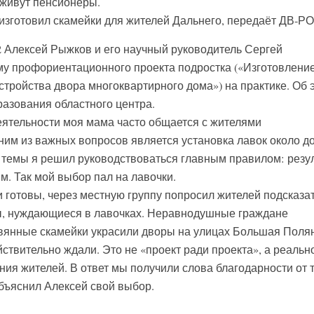
 живут пенсионеры.
зготовил скамейки для жителей Дальнего, передаёт ДВ-Р
 Алексей Рыжков и его научный руководитель Сергей
у профориентационного проекта подростка («Изготовление
стройства двора многоквартирного дома») на практике. Об 
азования областного центра.
ятельности моя мама часто общается с жителями
ним из важных вопросов является установка лавок около д
 темы я решил руководствоваться главным правилом: резу
м. Так мой выбор пал на лавочки.
и готовы, через местную группу попросил жителей подсказа
ры, нуждающиеся в лавочках. Неравнодушные граждане
вянные скамейки украсили дворы на улицах Большая Полян
йствительно ждали. Это не «проект ради проекта», а реальн
ния жителей. В ответ мы получили слова благодарности от т
бъяснил Алексей свой выбор.