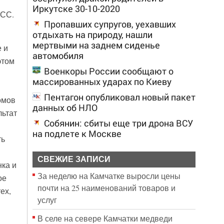
Иркутске 30-10-2020
ОСС.
Пропавших супругов, уехавших
отдыхать на природу, нашли
мертвыми на заднем сиденье
 и
автомобиля
этом
Военкоры России сообщают о
массированных ударах по Киеву
Пентагон опубликовал новый пакет
омов
данных об НЛО
льтат
Собянин: сбиты еще три дрона ВСУ
на подлете к Москве
ть
СВЕЖИЕ ЗАПИСИ
ка и
За неделю на Камчатке выросли цены
ое
почти на 25 наименований товаров и
ех,
услуг
В селе на севере Камчатки медведи