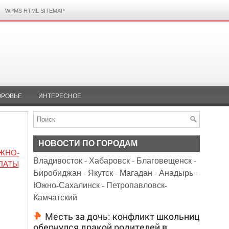
WPMS HTML SITEMAP
ОРОВЬЕ
ИНТЕРЕСНОЕ
НОВОСТИ ПО ГОРОДАМ
ЖНО-
Владивосток
-
Хабаровск
-
Благовещенск
-
ЛАТЫ
Биробиджан
-
Якутск
-
Магадан
-
Анадырь
-
Южно-Сахалинск
-
Петропавловск-
Камчатский
Месть за дочь: конфликт школьниц
обернулся дракой родителей в