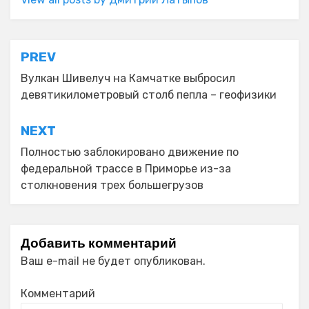
Навигация
PREV
по
Вулкан Шивелуч на Камчатке выбросил
девятикилометровый столб пепла – геофизики
записям
NEXT
Полностью заблокировано движение по
федеральной трассе в Приморье из-за
столкновения трех большегрузов
Добавить комментарий
Ваш e-mail не будет опубликован.
Комментарий