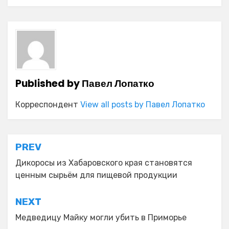
Published by
Павел Лопатко
Корреспондент
View all posts by Павел Лопатко
Навигация
PREV
по
Дикоросы из Хабаровского края становятся
ценным сырьём для пищевой продукции
записям
NEXT
Медведицу Майку могли убить в Приморье