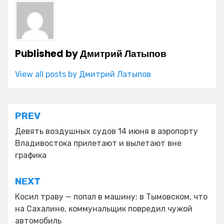
Published by
Дмитрий Латыпов
View all posts by Дмитрий Латыпов
Навигация
PREV
по
Девять воздушных судов 14 июня в аэропорту
Владивостока прилетают и вылетают вне
записям
графика
NEXT
Косил траву — попал в машину: в Тымовском, что
на Сахалине, коммунальщик повредил чужой
автомобиль