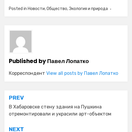
Posted in
Новости
,
Общество
,
Экология и природа
Published by
Павел Лопатко
Корреспондент
View all posts by Павел Лопатко
Навигация
PREV
по
В Хабаровске стену здания на Пушкина
отремонтировали и украсили арт-объектом
записям
NEXT