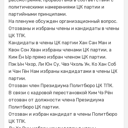
политическими намерениями ЦК партии и
партийными принципами.
На пленуме обсужден организационный вопрос.
Отозваны и избраны члены и кандидаты в члены
ЦК ТПК.
Кандидаты в члены ЦК партии Хан Сан Ман и
Квон Сон Хван избраны членами ЦК партии, а
Ким Ён Ыр прямо избран членом ЦК партии.
Пэк Ын Чхор, Ли Юн Су, Чвэ Чхоль Ун, Ко Хан Соб
и Чан Гён Нам избраны кандидатами в члены ЦК
партии.
Отозван член Президиума Политбюро ЦК ТПК.
В связи с кадровой перестановкой Ким Чэ Рён
отозван от должности члена Президиума
Политбюро ЦК партии.
Отозван и избран кандидат в члены Политбюро
ЦК ТПК.