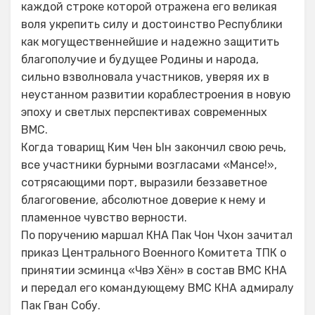
каждой строке которой отражена его великая
воля укрепить силу и достоинство Республики
как могущественнейшие и надежно защитить
благополучие и будущее Родины и народа,
сильно взволновала участников, уверяя их в
неустанном развитии кораблестроения в новую
эпоху и светлых перспективах современных
ВМС.
Когда товарищ Ким Чен Ын закончил свою речь,
все участники бурными возгласами «Мансе!»,
сотрясающими порт, выразили беззаветное
благоговение, абсолютное доверие к нему и
пламенное чувство верности.
По поручению маршал КНА Пак Чон Чхон зачитал
приказ Центрального Военного Комитета ТПК о
принятии эсминца «Чвэ Хён» в состав ВМС КНА
и передал его командующему ВМС КНА адмиралу
Пак Гван Собу.