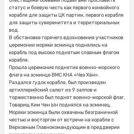
блестящими боевыми подвигами прославить
статус и боевую честь как первого конвойного
корабля для защиты ЦК партии, первого корабля
для защиты суверенитета и территориальных
вод.
В обстановке горячего вдохновения участников
церемонии моряки эсминца поднялись на
корабль под высоко поднятым славным флагом
корабля.
Прошла церемония поднятия военно-морского
флага на эсминце ВМС КНА «Чвэ Хён».
Раздался гудок корабля, был произведен
артиллерийский салют из 9 залпов и
торжественно был поднят военно-морской флаг.
Товарищ Ким Чен Ын поднялся на эсминец.
Моряки эсминца были охвачены безграничной
честью и восторгом от встречи на корабле с
Верховным Главнокомандующим в преддверии