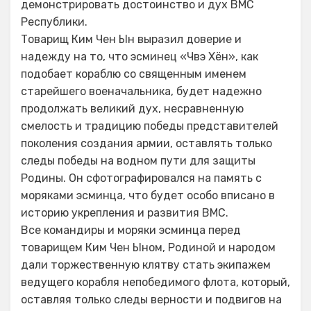
демонстрировать достоинство и дух ВМС
Республики.
Товарищ Ким Чен Ын выразил доверие и
надежду на то, что эсминец «Чвэ Хён», как
подобает кораблю со священным именем
старейшего военачальника, будет надежно
продолжать великий дух, несравненную
смелость и традицию победы представителей
поколения создания армии, оставлять только
следы победы на водном пути для защиты
Родины. Он сфотографировался на память с
моряками эсминца, что будет особо вписано в
историю укрепления и развития ВМС.
Все командиры и моряки эсминца перед
товарищем Ким Чен Ыном, Родиной и народом
дали торжественную клятву стать экипажем
ведущего корабля непобедимого флота, который,
оставляя только следы верности и подвигов на