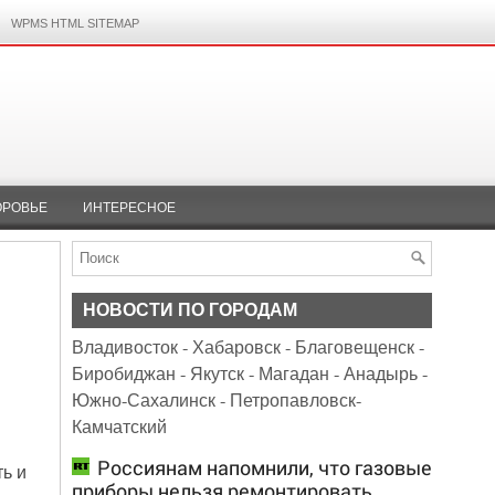
WPMS HTML SITEMAP
ОРОВЬЕ
ИНТЕРЕСНОЕ
НОВОСТИ ПО ГОРОДАМ
Владивосток
-
Хабаровск
-
Благовещенск
-
Биробиджан
-
Якутск
-
Магадан
-
Анадырь
-
Южно-Сахалинск
-
Петропавловск-
Камчатский
Россиянам напомнили, что газовые
ь и
приборы нельзя ремонтировать