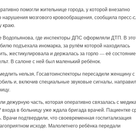
ративно помогли жительнице города, у которой внезапно
о нарушения мозгового кровообращения, сообщила пресс-
 краю.
е Водопьянова, где инспекторы ДПС оформляли ДТП. В это
билю подъехала иномарка, за рулём которой находилась
ить, жестикулировала и держалась за горло — её состояние
льт. В салоне с ней был маленький ребёнок.
 медлить нельзя, Госавтоинспекторы пересадили женщину с
биль и, включив специальные звуковые сигналы, направил
ницу.
и дежурную часть, которая оперативно связалась с медик
 входа в больницу уже ждала бригада врачей. Пациентке с
 Врачи подтвердили, что своевременная госпитализация
агоприятном исходе. Малолетнего ребёнка передали