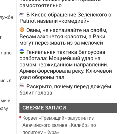
самостоятельно
В Киеве обращение Зеленского о
служба
Patriot назвали «комедией»
Овны, не настаивайте на своём,
Весам захочется красоты, а Раки
т
могут переживать из-за мелочей
Гениальная тактика Белоусова
 явно
сработала: Мощнейший удар на
самом неожиданном направлении.
Армия форсировала реку. Ключевой
узел обороны пал
ись в
Раскрыто, почему перед дождём
болит голова
ами и
разу
СВЕЖИЕ ЗАПИСИ
Корвет «Гремящий» запустил из
Авачинского залива «Калибр» по
полигону «Кура»