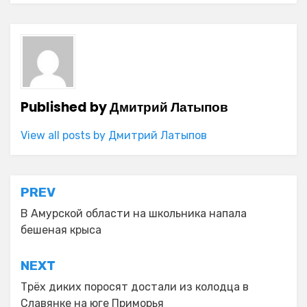
Published by
Дмитрий Латыпов
View all posts by Дмитрий Латыпов
Навигация
PREV
по
В Амурской области на школьника напала
бешеная крыса
записям
NEXT
Трёх диких поросят достали из колодца в
Славянке на юге Приморья