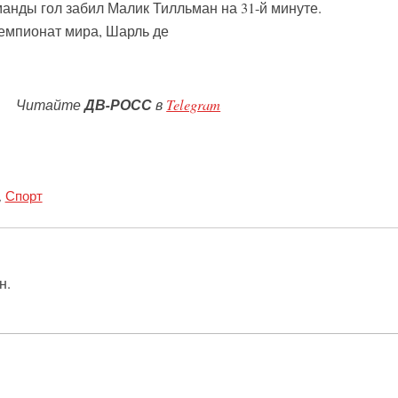
анды гол забил Малик Тилльман на 31-й минуте.
Чемпионат мира, Шарль де
Читайте
ДВ-РОСС
в
Telegram
,
Спорт
н.