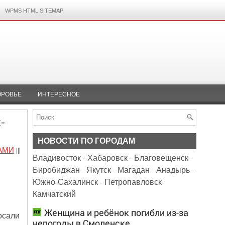
WPMS HTML SITEMAP
ОРОВЬЕ
ИНТЕРЕСНОЕ
-
НОВОСТИ ПО ГОРОДАМ
АМИ
|||
Владивосток
-
Хабаровск
-
Благовещенск
-
Биробиджан
-
Якутск
-
Магадан
-
Анадырь
-
Южно-Сахалинск
-
Петропавловск-
Камчатский
Женщина и ребёнок погибли из-за
осали
непогоды в Смоленске