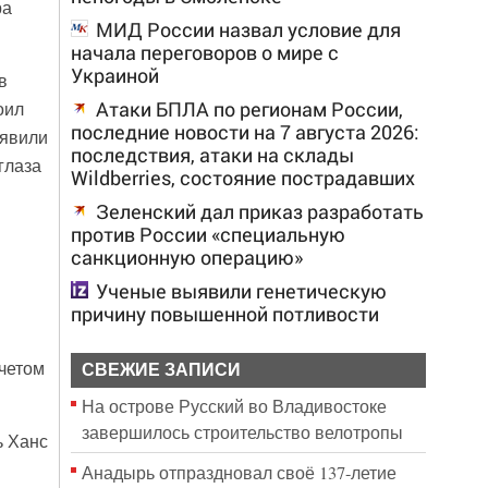
ра
МИД России назвал условие для
начала переговоров о мире с
Украиной
в
Атаки БПЛА по регионам России,
оил
последние новости на 7 августа 2026:
оявили
последствия, атаки на склады
глаза
Wildberries, состояние пострадавших
Зеленский дал приказ разработать
против России «специальную
санкционную операцию»
Ученые выявили генетическую
причину повышенной потливости
счетом
СВЕЖИЕ ЗАПИСИ
На острове Русский во Владивостоке
завершилось строительство велотропы
ь Ханс
Анадырь отпраздновал своё 137-летие