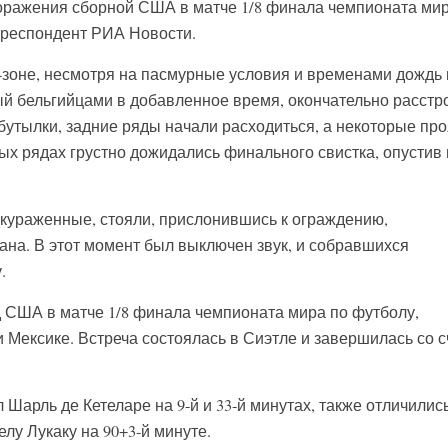
оражения сборной США в матче 1/8 финала чемпионата ми
рреспондент РИА Новости.
зоне, несмотря на пасмурные условия и временами дождь 
тый бельгийцами в добавленное время, окончательно расстр
 бутылки, задние ряды начали расходиться, а некоторые пр
ых рядах грустно дожидались финального свистка, опустив 
скураженные, стояли, прислонившись к ограждению,
ана. В этот момент был выключен звук, и собравшихся
.
 США в матче 1/8 финала чемпионата мира по футболу,
 Мексике. Встреча состоялась в Сиэтле и завершилась со 
Шарль де Кетеларе на 9-й и 33-й минутах, также отличилис
елу Лукаку на 90+3-й минуте.