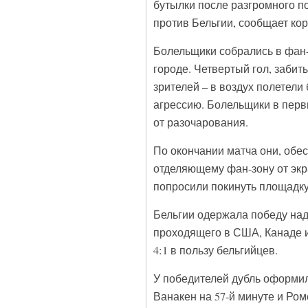
бутылки после разгромного п
против Бельгии, сообщает ко
Болельщики собрались в фан-
городе. Четвертый гол, заби
зрителей – в воздух полетели
агрессию. Болельщики в перв
от разочарования.
По окончании матча они, обе
отделяющему фан-зону от экр
попросили покинуть площадку
Бельгии одержала победу над
проходящего в США, Канаде и
4:1 в пользу бельгийцев.
У победителей дубль оформил 
Ванакен на 57-й минуте и Ром