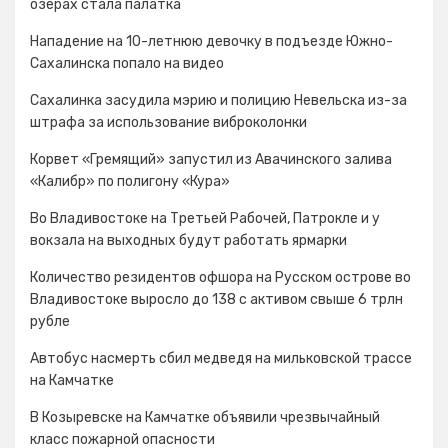
озерах стала палатка
Нападение на 10-летнюю девочку в подъезде Южно-
Сахалинска попало на видео
Сахалинка засудила мэрию и полицию Невельска из-за
штрафа за использование виброколонки
Корвет «Гремящий» запустил из Авачинского залива
«Калибр» по полигону «Кура»
Во Владивостоке на Третьей Рабочей, Патрокле и у
вокзала на выходных будут работать ярмарки
Количество резидентов офшора на Русском острове во
Владивостоке выросло до 138 с активом свыше 6 трлн
рубле
Автобус насмерть сбил медведя на мильковской трассе
на Камчатке
В Козыревске на Камчатке объявили чрезвычайный
класс пожарной опасности