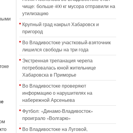
чище: больше 400 кг мусора отправили на
утилизацию
орыми
Крупный град накрыл Хабаровск и
пригород
Во Владивостоке участковый-взяточник
лишился свободы на три года
Экстренная трепанация черепа
токе
потребовалась юной жительнице
Хабаровска в Приморье
Во Владивостоке проверяют
информацию о нарушителях на
набережной Арсеньева
ые
Футбол: «Динамо-Владивосток»
проиграло «Волгарю»
вом
Во Владивостоке на Луговой,
кто