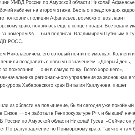
иции УМВД России по Амурской области Николай Афанасье
абочий кабинет на втором этаже. Весть о предстоящих кадр
что полковник полиции Афанасьев, возможно, возглавит
скому краю, появилась еще в конце января. Все ждали ук
— за номером 96 — был подписан Владимиром Путиным в су
т ДВ-РОСС.
ем Николаевичем, его сотовый почти не умолкал. Коллеги и
 спешили поздравить с новым назначением. «Добрый день,
 за пожелания — они в самую точку. Всего хорошего», —
-замначальника регионального управления за звонок нашег
прокурора Хабаровского края Виталия Каплунова, пишет
ушли из области на повышение, были сегодня уже покойный 
 Сизов — он работал в Генпрокуратуре РФ, и бывший нач
 России по Амурской области Николай Гусев. «Сейчас он 
ет Погрануправление по Приморскому краю. Так что я там 