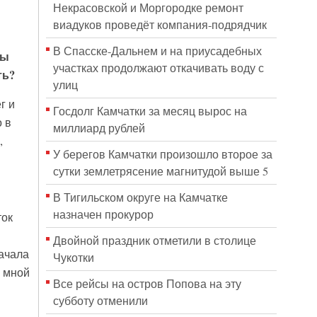
Некрасовской и Моргородке ремонт
виадуков проведёт компания-подрядчик
В Спасске-Дальнем и на приусадебных
бы
участках продолжают откачивать воду с
ть?
улиц
г и
Госдолг Камчатки за месяц вырос на
 в
миллиард рублей
,
У берегов Камчатки произошло второе за
сутки землетрясение магнитудой выше 5
В Тигильском округе на Камчатке
назначен прокурор
ток
Двойной праздник отметили в столице
начала
Чукотки
о мной
Все рейсы на остров Попова на эту
субботу отменили