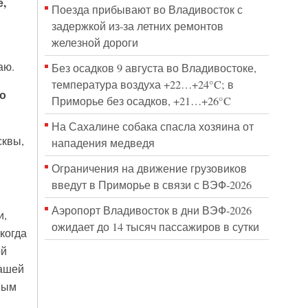
,
Поезда прибывают во Владивосток с
задержкой из-за летних ремонтов
железной дороги
аю.
Без осадков 9 августа во Владивостоке,
температура воздуха +22…+24°C; в
о
Приморье без осадков, +21…+26°C
На Сахалине собака спасла хозяина от
сквы,
нападения медведя
Ограничения на движение грузовиков
введут в Приморье в связи с ВЭФ-2026
Аэропорт Владивосток в дни ВЭФ-2026
и,
ожидает до 14 тысяч пассажиров в сутки
 когда
ой
нашей
мым