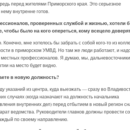
ередь перед жителями Приморского края. Это серьезное
 нему внутренне готов.
фессионалов, проверенных службой и жизнью, хотели 
е, чтобы было на кого опереться, кому всецело доверя
 Конечно, мне хотелось бы забрать с собой кого-то из колле
ости в приморском УМВД. Но там же люди работают, и надо
 местных профессионалов. Я думаю, мы, дальневосточники
тии на место будет видно.
аете в новую должность?
у указаний из центра, куда выезжать — сразу во Владивос
ких случаях (когда назначают на должность начальника
авления внутренних дел) перед отбытием в новый регион с
рат ведомства. Руководители главков должны провести с
аждый по своему направлению.