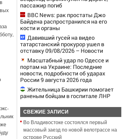
в
пассажир погиб
овых
BBC News: рак простаты Джо
Байдена распространился на его
аза
кости и органы
бботу,
Давивший гусей на видео
татарстанский прокурор ушел в
отставку 09/08/2026 – Новости
Масштабный удар по Одессе и
портам на Украине: Последние
новости, подробности об ударах
России 9 августа 2026 года
о
Жительница Башкирии помогает
раненым бойцам в госпитале ЛНР
экс-
СВЕЖИЕ ЗАПИСИ
альник
Во Владивостоке состоялся первый
уже
массовый заезд по новой велотрассе на
буду
острове Русский