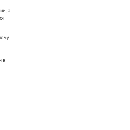
ии, а
оя
ному
.
и в