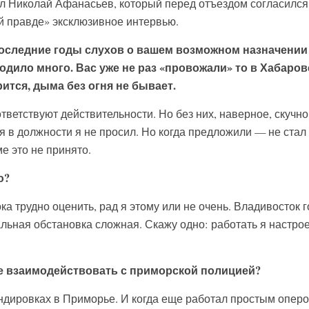
ил Николай Афанасьев, который перед отъездом согласился
й правде» эксклюзивное интервью.
оследние годы слухов о вашем возможном назначении
одило много. Вас уже не раз «провожали» то в Хабаро
рится, дыма без огня не бывает.
тветствуют действительности. Но без них, наверное, скучн
я в должности я не просил. Но когда предложили — не стал
е это не принято.
ю?
а трудно оценить, рад я этому или не очень. Владивосток 
льная обстановка сложная. Скажу одно: работать я настро
е взаимодействовать с приморской полицией?
андировках в Приморье. И когда еще работал простым оперо