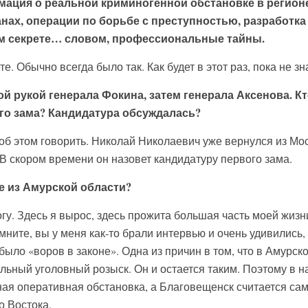
ация о реальной криминогенной обстановке в регионе
нах, операции по борьбе с преступностью, разработка
ом секрете… словом, профессиональные тайны.
. Обычно всегда было так. Как будет в этот раз, пока не зн
й рукой генерала Фокина, затем генерала Аксенова. Кт
ого зама? Кандидатура обсуждалась?
об этом говорить. Николай Николаевич уже вернулся из Мо
В скором времени он назовет кандидатуру первого зама.
е из Амурской области?
огу. Здесь я вырос, здесь прожита большая часть моей жизн
омните, вы у меня как-то брали интервью и очень удивились,
е было «воров в законе». Одна из причин в том, что в Амурск
льный уголовный розыск. Он и остается таким. Поэтому в 
ная оперативная обстановка, а Благовещенск считается са
 Востока.