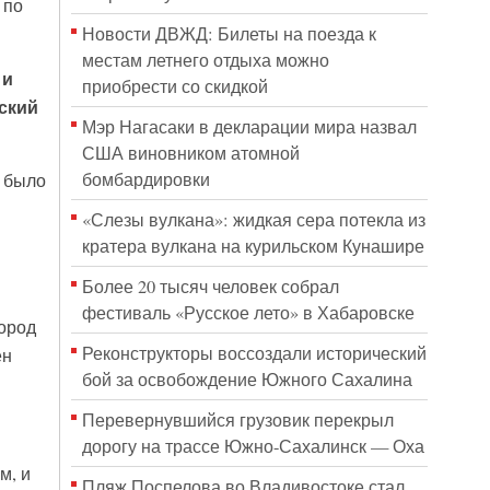
 по
Новости ДВЖД: Билеты на поезда к
местам летнего отдыха можно
 и
приобрести со скидкой
вский
Мэр Нагасаки в декларации мира назвал
США виновником атомной
бомбардировки
о было
«Слезы вулкана»: жидкая сера потекла из
кратера вулкана на курильском Кунашире
Более 20 тысяч человек собрал
фестиваль «Русское лето» в Хабаровске
город
Реконструкторы воссоздали исторический
ен
бой за освобождение Южного Сахалина
Перевернувшийся грузовик перекрыл
дорогу на трассе Южно-Сахалинск — Оха
м, и
Пляж Поспелова во Владивостоке стал