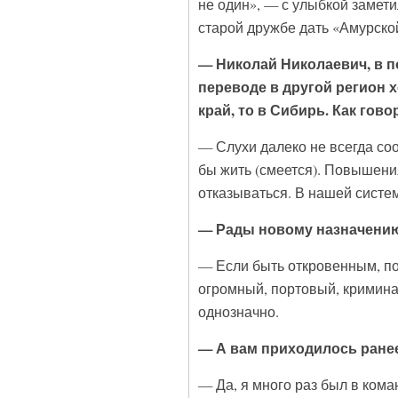
не один», — с улыбкой замет
старой дружбе дать «Амурско
— Николай Николаевич, в п
переводе в другой регион х
край, то в Сибирь. Как гово
— Слухи далеко не всегда соо
бы жить (смеется). Повышени
отказываться. В нашей систем
— Рады новому назначени
— Если быть откровенным, пок
огромный, портовый, кримина
однозначно.
— А вам приходилось ране
— Да, я много раз был в ком