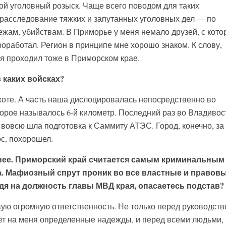
ной уголовный розыск. Чаще всего поводом для таких
 расследование тяжких и запутанных уголовных дел — по
жам, убийствам. В Приморье у меня немало друзей, с кот
проработал. Регион в принципе мне хорошо знаком. К слову,
я проходил тоже в Приморском крае.
 каких войсках?
хоте. А часть наша дислоцировалась непосредственно во
торое называлось 6-й километр. Последний раз во Владивос
м вовсю шла подготовка к Саммиту АТЭС. Город, конечно, за
с, похорошел.
снее. Приморский край считается самым криминальным
. Мафиозный спрут проник во все властные и правов
идя на должность главы МВД края, опасаетесь подстав?
вую огромную ответственность. Не только перед руководст
ет на меня определенные надежды, и перед всеми людьми, 