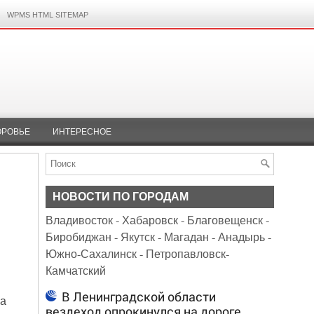
WPMS HTML SITEMAP
ОРОВЬЕ
ИНТЕРЕСНОЕ
НОВОСТИ ПО ГОРОДАМ
Владивосток
-
Хабаровск
-
Благовещенск
-
Биробиджан
-
Якутск
-
Магадан
-
Анадырь
-
Южно-Сахалинск
-
Петропавловск-
Камчатский
В Ленинградской области
ка
вездеход опрокинулся на дороге,