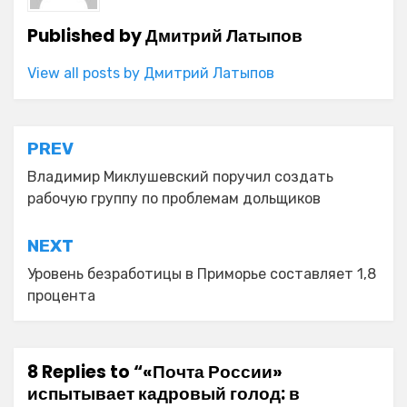
Published by
Дмитрий Латыпов
View all posts by Дмитрий Латыпов
Навигация
PREV
по
Владимир Миклушевский поручил создать
рабочую группу по проблемам дольщиков
записям
NEXT
Уровень безработицы в Приморье составляет 1,8
процента
8 Replies to “«Почта России»
испытывает кадровый голод: в