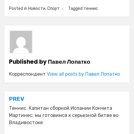
Posted in
Новости
,
Спорт
Tagged
теннис
Published by
Павел Лопатко
Корреспондент
View all posts by Павел Лопатко
Навигация
PREV
по
Теннис. Капитан сборной Испании Кончита
Мартинес: мы готовимся к серьезной битве во
записям
Владивостоке