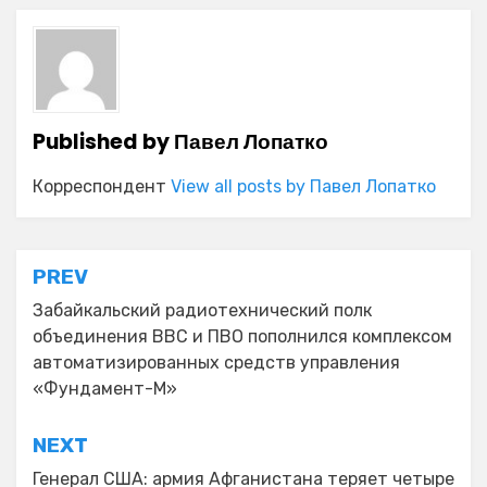
Published by
Павел Лопатко
Корреспондент
View all posts by Павел Лопатко
Навигация
PREV
по
Забайкальский радиотехнический полк
объединения ВВС и ПВО пополнился комплексом
записям
автоматизированных средств управления
«Фундамент-М»
NEXT
Генерал США: армия Афганистана теряет четыре