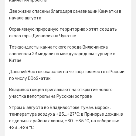
Камчатки проекты
Две жизни спасены благодаря санавиации Камчатки в
начале августа
Охраняемую природную территорию хотят создать
около горы Дионисия на Чукотке
Тхэквондисты камчатского города Вилючинска
завоевали 23 медали на международном турнире в
Китае
Дальний Восток оказался на четвёртом месте в России
по числу DDoS-атак
Владивостокцев приглашают на открытие нового
участка велотропы на Русском острове
Утром 6 августа во Владивостоке туман, морось,
температура воздуха +25…+27°С; в Приморье дожди, в
отдельных районах ливни, +30…+35 °C, на побережье
+23…+28 °C