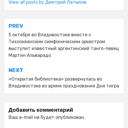
View all posts by Дмитрий Латыпов
Навигация
PREV
по
5 октября во Владивостоке вместе с
Тихоокеанским симфоническим оркестром
записям
выступит известный аргентинский танго-певец
Мартин Альварадо
NEXT
«Открытая библиотека» развернулась во
Владивостоке во время празднования Дня тигра
Добавить комментарий
Ваш e-mail не будет опубликован.