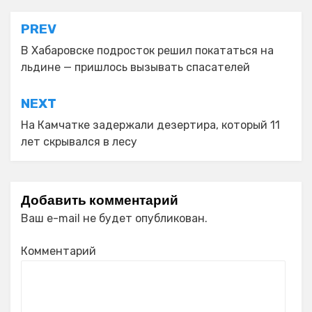
Навигация
PREV
по
В Хабаровске подросток решил покататься на
льдине — пришлось вызывать спасателей
записям
NEXT
На Камчатке задержали дезертира, который 11
лет скрывался в лесу
Добавить комментарий
Ваш e-mail не будет опубликован.
Комментарий