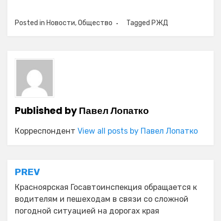
Posted in
Новости
,
Общество
Tagged
РЖД
Published by
Павел Лопатко
Корреспондент
View all posts by Павел Лопатко
Навигация
PREV
по
Красноярская Госавтоинспекция обращается к
водителям и пешеходам в связи со сложной
записям
погодной ситуацией на дорогах края