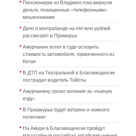
Пенсионерке из Владивостока вернули
деньги, похищенные «телефонными»
мошенниками
Дело о контрабанде на 680 млн рублей
рассмотрят в Приморье
Амурчанин хотел в суде оспорить
стоимость автомобиля, привезенного из
Китая
В ДТП на Театральной в Благовещенске
пострадал водитель Тойоты
Амурчанину грозит колония за «пьяную
езду»
В Приамурье будет ветрено и немного
потеплеет
На Амуре в Благовещенске пройдут
масштабные российско-китайские учения