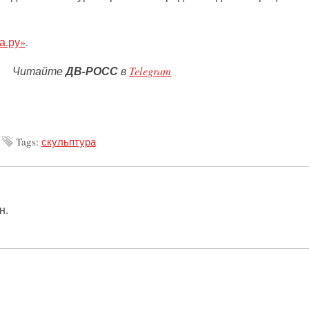
а.ру»
.
Читайте
ДВ-РОСС
в
Telegram
Tags:
скульптура
н.