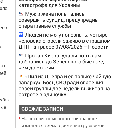
се
катастрофа для Украины
коло
Муж и жена попытались
совершить суицид, предупредив
оперативные службы
еев
Людей не могут опознать: четыре
человека сгорели заживо в страшном
ДТП на трассе 07/08/2026 – Новости
з
Провал Киева: удары по тылам
добрались до Зеленского быстрее,
в с
чем до России
ией
«Пил из Днепра и ел только чайную
заварку»: Боец СВО ради спасения
своей группы две недели выживал на
острове в одиночку
кубок
рые
СВЕЖИЕ ЗАПИСИ
На российско‑монгольской границе
изменится схема движения грузовиков