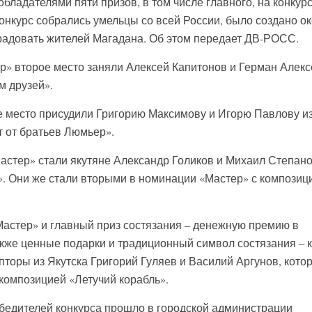
обладателями пяти призов, в том числе главного, на конкур
онкурс собрались умельцы со всей России, было создано о
 радовать жителей Магадана. Об этом передает ДВ-РОСС.
» второе место заняли Алексей Капитонов и Герман Алекс
м друзей».
 место присудили Григорию Максимову и Игорю Павлову и
т от братьев Люмьер».
астер» стали якутяне Александр Голиков и Михаил Степано
. Они же стали вторыми в номинации «Мастер» с композиц
астер» и главный приз состязания – денежную премию в
акже ценные подарки и традиционный символ состязания – 
пторы из Якутска Григорий Гуляев и Василий Аргунов, кото
композицией «Летучий корабль».
бедителей конкурса прошло в городской администрации