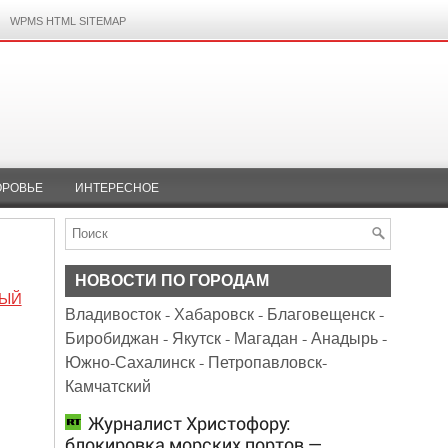
WPMS HTML SITEMAP
ОРОВЬЕ
ИНТЕРЕСНОЕ
НОВОСТИ ПО ГОРОДАМ
ЫЙ
Владивосток
-
Хабаровск
-
Благовещенск
-
Биробиджан
-
Якутск
-
Магадан
-
Анадырь
-
Южно-Сахалинск
-
Петропавловск-
Камчатский
Журналист Христофору:
блокировка морских портов —