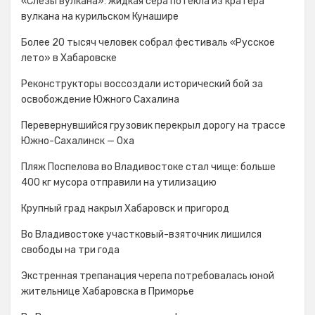
«Слезы вулкана»: жидкая сера потекла из кратера
вулкана на курильском Кунашире
Более 20 тысяч человек собрал фестиваль «Русское
лето» в Хабаровске
Реконструкторы воссоздали исторический бой за
освобождение Южного Сахалина
Перевернувшийся грузовик перекрыл дорогу на трассе
Южно-Сахалинск — Оха
Пляж Поспелова во Владивостоке стал чище: больше
400 кг мусора отправили на утилизацию
Крупный град накрыл Хабаровск и пригород
Во Владивостоке участковый-взяточник лишился
свободы на три года
Экстренная трепанация черепа потребовалась юной
жительнице Хабаровска в Приморье