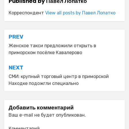
Published by
Павел Лопатко
Корреспондент
View all posts by Павел Лопатко
Навигация
PREV
по
Женское такси предложили открыть в
приморском посёлке Кавалерово
записям
NEXT
СМИ: крупный торговый центр в приморской
Находке подожгли специально
Добавить комментарий
Ваш e-mail не будет опубликован.
Комментарий