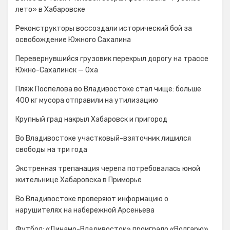
лето» в Хабаровске
Реконструкторы воссоздали исторический бой за
освобождение Южного Сахалина
Перевернувшийся грузовик перекрыл дорогу на трассе
Южно-Сахалинск — Оха
Пляж Поспелова во Владивостоке стал чище: больше
400 кг мусора отправили на утилизацию
Крупный град накрыл Хабаровск и пригород
Во Владивостоке участковый-взяточник лишился
свободы на три года
Экстренная трепанация черепа потребовалась юной
жительнице Хабаровска в Приморье
Во Владивостоке проверяют информацию о
нарушителях на набережной Арсеньева
Футбол: «Динамо-Владивосток» проиграло «Волгарю»