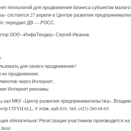
т-технологий для продвижения бизнеса субъектов малого
а» состоится 27 апреля в Центре развития предпринимате
.30, передает ДВ — РОСС.
ктор ООО «ИнфоТендер» Сергей Иванов.
?
льзовать для своего продвижения?
и их продвижения;
лиентов через Интернет;
ния Интернет рекламы.
-зал МКУ «Центр развития предпринимательства», Владиво
тр CITYHALL, 8 этаж, каб.810, тел. (423) 260-68-03.
ация обязательна! Регистрация участников производится на
s.html