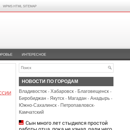
WPMS HTML SITEMAP
ОРОВЬЕ
ИНТЕРЕСНОЕ
НОВОСТИ ПО ГОРОДАМ
Владивосток
-
Хабаровск
-
Благовещенск
-
ССИИ
Биробиджан
-
Якутск
-
Магадан
-
Анадырь
-
Южно-Сахалинск
-
Петропавловск-
Камчатский
Сын много лет стыдился простой
работы отца, пока не узнал, ради чего