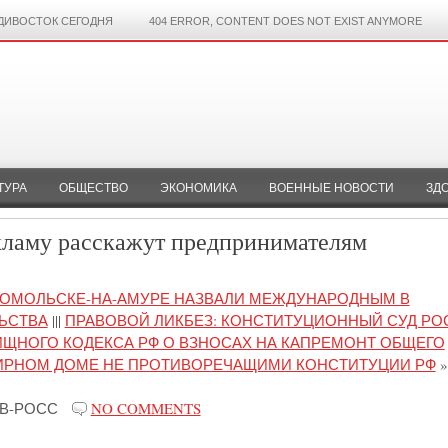
ДИВОСТОК СЕГОДНЯ
404 ERROR, CONTENT DOES NOT EXIST ANYMORE
ТУРА
ОБЩЕСТВО
ЭКОНОМИКА
ВОЕННЫЕ НОВОСТИ
ЗД
кламу расскажут предпринимателям
СОМОЛЬСКЕ-НА-АМУРЕ НАЗВАЛИ МЕЖДУНАРОДНЫМ В
ЬСТВА
|||
ПРАВОВОЙ ЛИКБЕЗ: КОНСТИТУЦИОННЫЙ СУД РО
ЩНОГО КОДЕКСА РФ О ВЗНОСАХ НА КАПРЕМОНТ ОБЩЕГО
ИРНОМ ДОМЕ НЕ ПРОТИВОРЕЧАЩИМИ КОНСТИТУЦИИ РФ
»
В-РОСС
NO COMMENTS