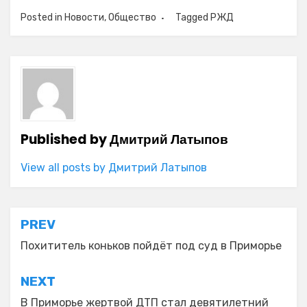
Posted in
Новости
,
Общество
Tagged
РЖД
Published by
Дмитрий Латыпов
View all posts by Дмитрий Латыпов
Навигация
PREV
по
Похититель коньков пойдёт под суд в Приморье
записям
NEXT
В Приморье жертвой ДТП стал девятилетний