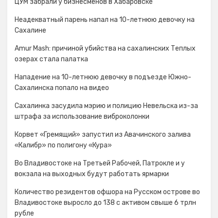
ЦУМ забрали у бизнесменов в Хабаровске
Неадекватный парень напал на 10-летнюю девочку на
Сахалине
Amur Mash: причиной убийства на сахалинских Теплых
озерах стала палатка
Нападение на 10-летнюю девочку в подъезде Южно-
Сахалинска попало на видео
Сахалинка засудила мэрию и полицию Невельска из-за
штрафа за использование виброколонки
Корвет «Гремящий» запустил из Авачинского залива
«Калибр» по полигону «Кура»
Во Владивостоке на Третьей Рабочей, Патрокле и у
вокзала на выходных будут работать ярмарки
Количество резидентов офшора на Русском острове во
Владивостоке выросло до 138 с активом свыше 6 трлн
рубле