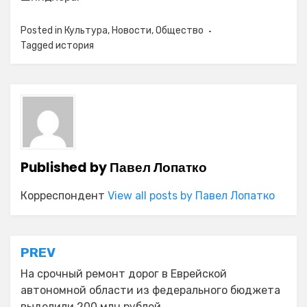
Posted in
Культура
,
Новости
,
Общество
Tagged
история
Published by
Павел Лопатко
Корреспондент
View all posts by Павел Лопатко
Навигация
PREV
по
На срочный ремонт дорог в Еврейской
автономной области из федерального бюджета
записям
выделили 200 млн рублей