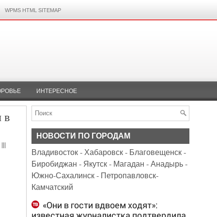
WPMS HTML SITEMAP
ОРОВЬЕ
ИНТЕРЕСНОЕ
 в
НОВОСТИ ПО ГОРОДАМ
|||
Владивосток
-
Хабаровск
-
Благовещенск
-
Биробиджан
-
Якутск
-
Магадан
-
Анадырь
-
Южно-Сахалинск
-
Петропавловск-
Камчатский
«Они в гости вдвоем ходят»:
известная журналистка подтвердила