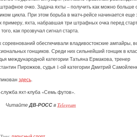
т штрафное очко. Задача яхты – получить как можно больше 
иком цикла. При этом борьба в матч-рейсе начинается еще 
, к примеру, яхта, набравшая три штрафных очка перед стар
того, как прозвучал сигнал старта.
соревнований обеспечивали владивостокские ампайры, вс
иональных гонщиков. Среди них сильнейший гонщик в кла
удья международной категории Татьяна Ермакова, тренер
стантин Пирожков, судья 1-ой категории Дмитрий Самойленк
ликован
здесь
.
служба яхт-клуба «Семь футов».
Читайте
ДВ-РОСС
в
Telegram
Tags:
парусный спорт