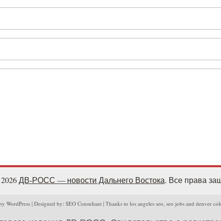
- 2026
ДВ-РОСС — новости Дальнего Востока
. Все права з
y WordPress | Designed by: SEO Consultant | Thanks to los angeles seo, seo jobs and denver col