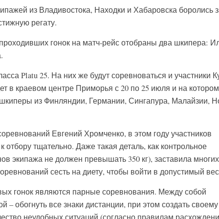
кипажей из Владивостока, Находки и Хабаровска боролись з
стижную регату.
 проходивших гонок на матч-рейс отобраны два шкипера: И
.
асса Platu 25. На них же будут соревноваться и участники К
т в краевом центре Приморья с 20 по 25 июля и на котором
шкиперы из Финляндии, Германии, Сингапура, Малайзии, Н
соревнований Евгений Хромченко, в этом году участников
 к отбору тщательно. Даже такая деталь, как контрольное
ов экипажа не должен превышать 350 кг), заставила многих
соревнований сесть на диету, чтобы войти в допустимый вес
вых гонок являются парные соревнования. Между собой
ой – обогнуть все знаки дистанции, при этом создать своему
ество неудобных ситуаций (согласно правилам расхожден