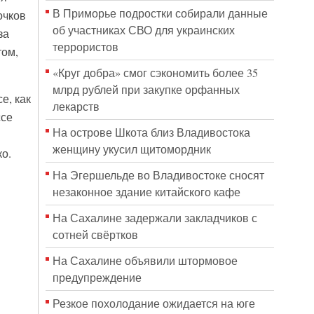
В Приморье подростки собирали данные
очков
об участниках СВО для украинских
за
террористов
том,
«Круг добра» смог сэкономить более 35
млрд рублей при закупке орфанных
е, как
лекарств
ссе
На острове Шкота близ Владивостока
женщину укусил щитомордник
о.
На Эгершельде во Владивостоке сносят
незаконное здание китайского кафе
На Сахалине задержали закладчиков с
сотней свёртков
На Сахалине объявили штормовое
предупреждение
Резкое похолодание ожидается на юге