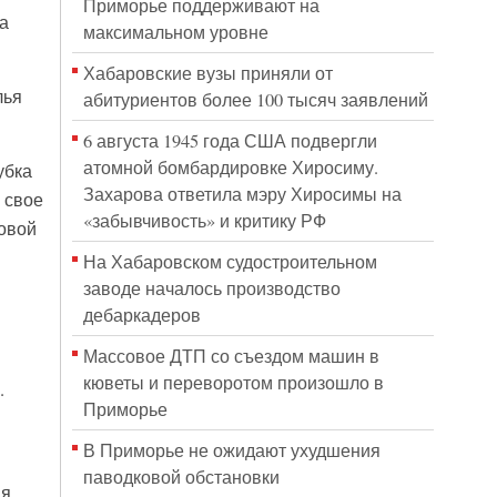
Приморье поддерживают на
а
максимальном уровне
Хабаровские вузы приняли от
лья
абитуриентов более 100 тысяч заявлений
6 августа 1945 года США подвергли
атомной бомбардировке Хиросиму.
убка
Захарова ответила мэру Хиросимы на
 свое
«забывчивость» и критику РФ
овой
На Хабаровском судостроительном
заводе началось производство
дебаркадеров
Массовое ДТП со съездом машин в
кюветы и переворотом произошло в
.
Приморье
В Приморье не ожидают ухудшения
паводковой обстановки
ия