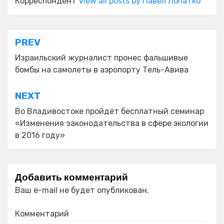
Корреспондент
View all posts by Павел Лопатко
Навигация
PREV
по
Израильский журналист пронес фальшивые
бомбы на самолеты в аэропорту Тель-Авива
записям
NEXT
Во Владивостоке пройдёт бесплатный семинар
«Изменения законодательства в сфере экологии
в 2016 году»
Добавить комментарий
Ваш e-mail не будет опубликован.
Комментарий