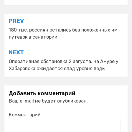
Навигация
PREV
по
180 тыс. россиян остались без положенных им
путевок в санатории
записям
NEXT
Оперативная обстановка 2 августа: на Амуре у
Хабаровска ожидается спад уровня воды
Добавить комментарий
Ваш e-mail не будет опубликован.
Комментарий