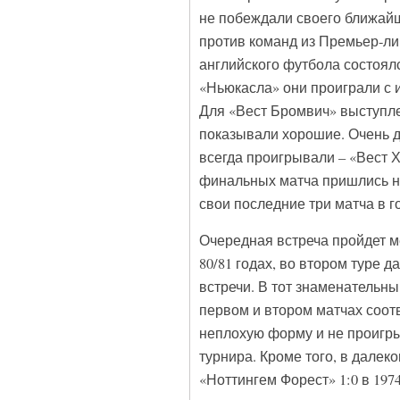
не побеждали своего ближайш
против команд из Премьер-ли
английского футбола состоялс
«Ньюкасла» они проиграли с и
Для «Вест Бромвич» выступлен
показывали хорошие. Очень д
всегда проигрывали – «Вест Х
финальных матча пришлись на
свои последние три матча в г
Очередная встреча пройдет 
80/81 годах, во втором туре
встречи. В тот знаменательны
первом и втором матчах соот
неплохую форму и не проигры
турнира. Кроме того, в далек
«Ноттингем Форест» 1:0 в 197