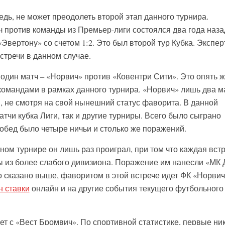
дь, не может преодолеть второй этап данного турнира.
 против команды из Премьер-лиги состоялся два года наза
Эвертону» со счетом 1:2. Это был второй тур Кубка. Экспе
стречи в данном случае.
 один матч – «Норвич» против «Ковентри Сити». Это опять ж
командами в рамках данного турнира. «Норвич» лишь два м
, не смотря на свой нынешний статус фаворита. В данной
атчи кубка Лиги, так и другие турниры. Всего было сыграно
побед было четыре ничьи и столько же поражений.
чном турнире он лишь раз проиграл, при том что каждая вст
 из более слабого дивизиона. Поражение им нанесли «МК 
ло сказано выше, фаворитом в этой встрече идет ФК «Норвич
н ставки
онлайн и на другие события текущего футбольного
т с «Вест Бромвич». По спортивной статистике, первые ни