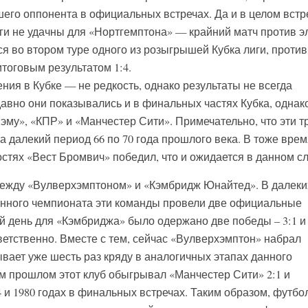
его оппонента в официальных встречах. Да и в целом встр
ги не удачны для «Нортгемптона» — крайний матч против э
я во втором туре одного из розыгрышей Кубка лиги, против
тоговым результатом 1:4.
ия в Кубке — не редкость, однако результаты не всегда
авно они показывались и в финальных частях Кубка, однак
эму», «КПР» и «Манчестер Сити». Примечательно, что эти т
 далекий период 66 по 70 года прошлого века. В тоже врем
остях «Вест Бромвич» победил, что и ожидается в данном сл
между «Вулверхэмптоном» и «Кэмбридж Юнайтед». В далеки
 данного чемпионата эти команды провели две официальные
й день для «Кэмбриджа» было одержано две победы – 3:1 и 
ветственно. Вместе с тем, сейчас «Вулверхэмптон» набрал
вает уже шесть раз кряду в аналогичных этапах данного
ом прошлом этот клуб обыгрывал «Манчестер Сити» 2:1 и
4 и 1980 годах в финальных встречах. Таким образом, футб