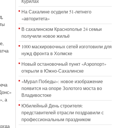
Курилах
На Сахалине осудили 51-летнего
д,
«авторитета»
рты
В сахалинском Краснополье 24 семьи
получили новое жильё
е,
1000 маскировочных сетей изготовили для
атча
нужд фронта в Холмске
Новый остановочный пункт «Аэропорт»
открыли в Южно-Сахалинске
«Мурал Победы»: новое изображение
реча
появится на опоре Золотого моста во
Донс»
Владивостоке
», а
Юбилейный День строителя:
представителей отрасли поздравили с
профессиональным праздником
когда