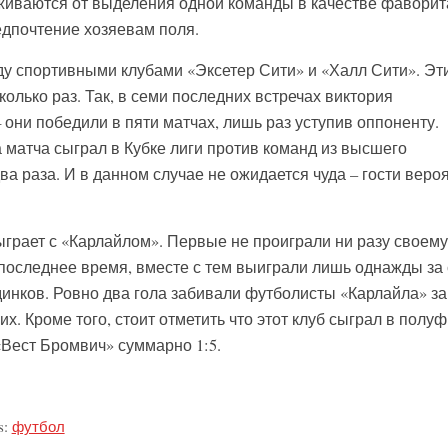
живаются от выделения одной команды в качестве фаворит
дпочтение хозяевам поля.
ду спортивными клубами «Эксетер Сити» и «Халл Сити». Эт
олько раз. Так, в семи последних встречах виктория
они победили в пяти матчах, лишь раз уступив оппоненту.
 матча сыграл в Кубке лиги против команд из высшего
ва раза. И в данном случае не ожидается чуда – гости веро
ыграет с «Карлайлом». Первые не проиграли ни разу своему
 последнее время, вместе с тем выиграли лишь однажды за
нков. Ровно два гола забивали футболисты «Карлайла» за
их. Кроме того, стоит отметить что этот клуб сыграл в полу
 «Вест Бромвич» суммарно 1:5.
s:
футбол