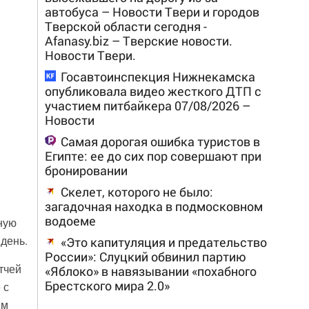
автобуса – Новости Твери и городов
Тверской области сегодня -
Afanasy.biz – Тверские новости.
Новости Твери.
Госавтоинспекция Нижнекамска
опубликовала видео жесткого ДТП с
участием питбайкера 07/08/2026 –
Новости
Самая дорогая ошибка туристов в
Египте: ее до сих пор совершают при
бронировании
Скелет, которого не было:
загадочная находка в подмосковном
водоеме
ную
 день.
«Это капитуляция и предательство
России»: Слуцкий обвинил партию
тчей
«Яблоко» в навязывании «похабного
Брестского мира 2.0»
 с
им