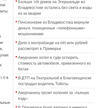
Больше 100 домов на Эгершельде во
ечи
Владивостоке остались без света и воды
литы
из-за аварии
Пенсионерке из Владивостока вернули
деньги, похищенные «телефонными»
мошенниками
о
ри
Дело о контрабанде на 680 млн рублей
рассмотрят в Приморье
я,
учае.
Амурчанин хотел в суде оспорить
стоимость автомобиля, привезенного из
х
Китая
1:0 в
В ДТП на Театральной в Благовещенске
пострадал водитель Тойоты
Амурчанину грозит колония за «пьяную
езду»
ольные
В Приамурье будет ветрено и немного