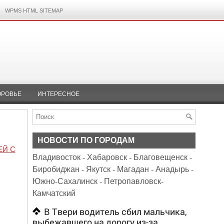
WPMS HTML SITEMAP
ОРОВЬЕ
ИНТЕРЕСНОЕ
НОВОСТИ ПО ГОРОДАМ
ЕЙ С
Владивосток
-
Хабаровск
-
Благовещенск
-
Биробиджан
-
Якутск
-
Магадан
-
Анадырь
-
Южно-Сахалинск
-
Петропавловск-
Камчатский
В Твери водитель сбил мальчика,
выбежавшего на дорогу из-за