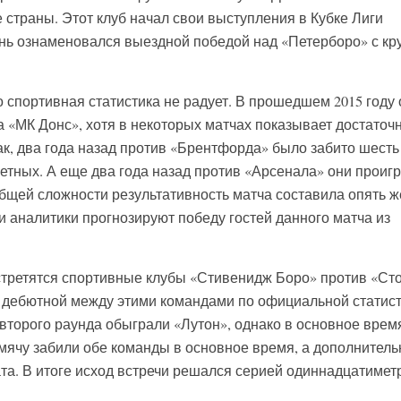
 страны. Этот клуб начал свои выступления в Кубке Лиги
день ознаменовался выездной победой над «Петерборо» с к
го спортивная статистика не радует. В прошедшем 2015 году 
а «МК Донс», хотя в некоторых матчах показывает достаточ
ак, два года назад против «Брентфорда» было забито шесть
ветных. А еще два года назад против «Арсенала» они проигр
общей сложности результативность матча составила опять же
и аналитики прогнозируют победу гостей данного матча из
встретятся спортивные клубы «Стивенидж Боро» против «Ст
т дебютной между этими командами по официальной статист
торого раунда обыграли «Лутон», однако в основное врем
 мячу забили обе команды в основное время, а дополнител
ата. В итоге исход встречи решался серией одиннадцатиме