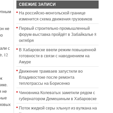
СВЕЖИЕ ЗАПИСИ
рупным
На российско‑монгольской границе
изменится схема движения грузовиков
Первый строительно‑промышленный
он не
форум‑выставка пройдёт в Забайкалье 8
но
октября
али с
В Хабаровске ввели режим повышенной
, 12
готовности в связи с наводнением на
Амуре
Движение трамваев запустили во
Владивостоке после ремонта
ок
теплотрассы на Борисенко
ике.
я не
Чиновника Колеватых заметили рядом с
ьные
губернатором Демешиным в Хабаровске
тровых
Поток жидкой серы хлынул из вулкана на