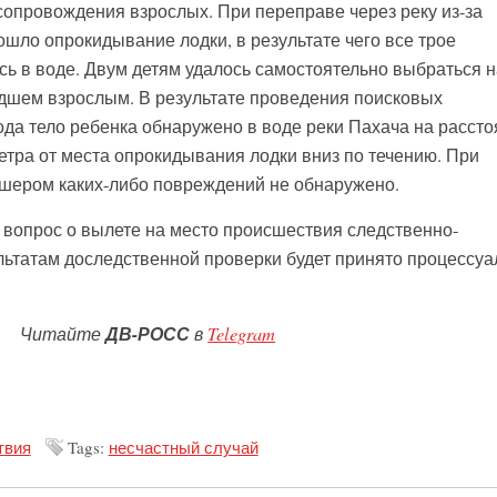
сопровождения взрослых. При переправе через реку из-за
ошло опрокидывание лодки, в результате чего все трое
ь в воде. Двум детям удалось самостоятельно выбраться н
дшем взрослым. В результате проведения поисковых
ода тело ребенка обнаружено в воде реки Пахача на расст
етра от места опрокидывания лодки вниз по течению. При
дшером каких-либо повреждений не обнаружено.
вопрос о вылете на место происшествия следственно-
льтатам доследственной проверки будет принято процессуа
Читайте
ДВ-РОСС
в
Telegram
твия
Tags:
несчастный случай