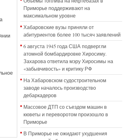
Объёмы топлива на нефтебазах в
Приморье поддерживают на
максимальном уровне
а
Хабаровские вузы приняли от
абитуриентов более 100 тысяч заявлений
оянии
6 августа 1945 года США подвергли
атомной бомбардировке Хиросиму.
Захарова ответила мэру Хиросимы на
«забывчивость» и критику РФ
льное
На Хабаровском судостроительном
заводе началось производство
дебаркадеров
Массовое ДТП со съездом машин в
кюветы и переворотом произошло в
Приморье
В Приморье не ожидают ухудшения