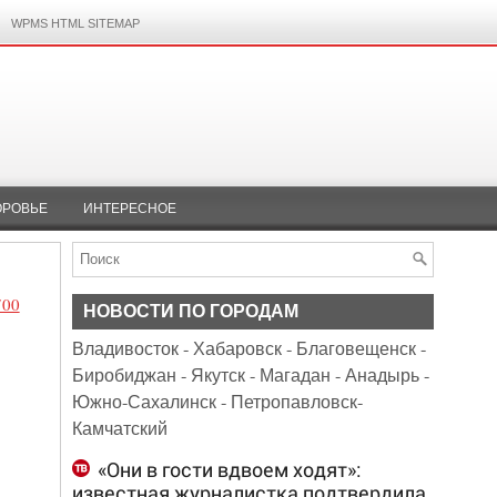
WPMS HTML SITEMAP
ОРОВЬЕ
ИНТЕРЕСНОЕ
00
НОВОСТИ ПО ГОРОДАМ
Владивосток
-
Хабаровск
-
Благовещенск
-
Биробиджан
-
Якутск
-
Магадан
-
Анадырь
-
Южно-Сахалинск
-
Петропавловск-
Камчатский
«Они в гости вдвоем ходят»:
известная журналистка подтвердила