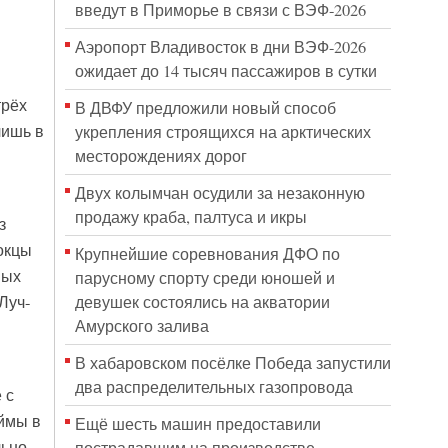
введут в Приморье в связи с ВЭФ-2026
в
Аэропорт Владивосток в дни ВЭФ-2026
ожидает до 14 тысяч пассажиров в сутки
трёх
В ДВФУ предложили новый способ
лишь в
укрепления строящихся на арктических
месторождениях дорог
Двух колымчан осудили за незаконную
продажу краба, палтуса и икры
з
окцы
Крупнейшие соревнования ДФО по
ных
парусному спорту среди юношей и
девушек состоялись на акватории
Луч-
Амурского залива
В хабаровском посёлке Победа запустили
два распределительных газопровода
 с
аймы в
Ещё шесть машин предоставили
льно