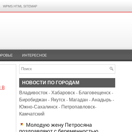
WPMS HTML SITEMAP
ОРОВЬЕ
ИНТЕРЕСНОЕ
НОВОСТИ ПО ГОРОДАМ
 В
Владивосток
-
Хабаровск
-
Благовещенск
-
Биробиджан
-
Якутск
-
Магадан
-
Анадырь
-
Южно-Сахалинск
-
Петропавловск-
Камчатский
Молодую жену Петросяна
поздравляют с беременностью