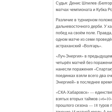
Судья: Денис Шпилев (Белгород
матчах чемпионата и Кубка Ро
Различие в турнирном полож
дальневосточного дерби. У ха
побед на своём поле. Правда
одном матче из семи проведё
астраханский «Волгарь».
«Луч-Энергия» в предыдущем 
четырёх матчей без поражений
нанесли поражения «Спартаку-
поединках взяли всего два оч
Энергией» в последнее время
«СКА-Хабаровск» — единстве
взятых вторых таймов (+6=10
прошлого сезона — 18 туров 
течение 15 матчей кряду. А в