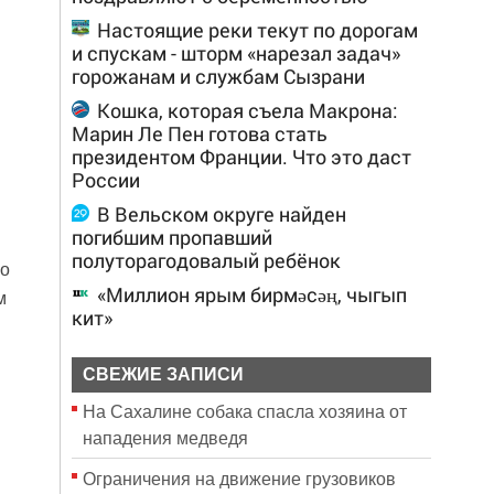
Настоящие реки текут по дорогам
и спускам - шторм «нарезал задач»
горожанам и службам Сызрани
Кошка, которая съела Макрона:
Марин Ле Пен готова стать
президентом Франции. Что это даст
России
В Вельском округе найден
погибшим пропавший
полуторагодовалый ребёнок
го
«Миллион ярым бирмәсәң, чыгып
м
кит»
СВЕЖИЕ ЗАПИСИ
На Сахалине собака спасла хозяина от
нападения медведя
Ограничения на движение грузовиков