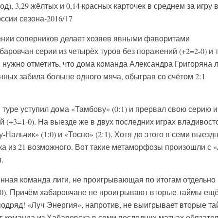
), 3,29 жёлтых и 0,14 красных карточек в среднем за игру 
ссии сезона-2016/17
ении соперников делает хозяев явными фаворитами
баровчан серии из четырёх туров без поражений (+2=2-0) и 
, нужно отметить, что дома команда Александра Григоряна 
нных забила больше одного мяча, обыграв со счётом 2:1
туре уступил дома «Тамбову» (0:1) и прервал свою серию и
 (+3=1-0). На выезде же в двух последних играх владивост
Нальчик» (1:0) и «Тосно» (2:1). Хотя до этого в семи выезд
ка из 21 возможного. Вот такие метаморфозы произошли с «
.
нная команда лиги, не проигрывающая по итогам отдельно
-0). Причём хабаровчане не проигрывают вторые таймы ещё
подряд! «Луч-Энергия», напротив, не выигрывает вторые т
от команда из Хабаровска в семи последних матчах обязате