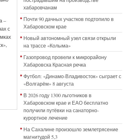
пострадавшим на производстве
хабаровчанам
Почти 90 дачных участков подтопило в
а –
Хабаровском крае
ах с
амках
Новый автономный узел связи открыли
к»,
на трассе «Колыма»
Газопровод провели к микрорайону
Хабаровска Красная речка
Футбол: «Динамо-Владивосток» сыграет с
«Волгарём» 8 августа
В 2026 году 1300 льготников в
Хабаровском крае и ЕАО бесплатно
получили путёвки на санаторно-
курортное лечение
На Сахалине произошло землетрясение
магнитудой 5,3