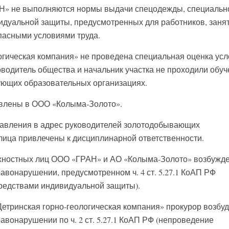
АН» не выполняются нормы выдачи спецодежды, специальн
видуальной защиты, предусмотренных для работников, заня
опасными условиями труда.
огическая компания» не проведена специальная оценка ус
оводитель общества и начальник участка не проходили обу
вующих образовательных организациях.
влены в ООО «Колыма-Золото».
тавления в адрес руководителей золотодобывающих
лица привлечены к дисциплинарной ответственности.
лжностных лиц ООО «ГРАН» и АО «Колыма-Золото» возбужд
авонарушении, предусмотренном ч. 4 ст. 5.27.1 КоАП РФ
редствами индивидуальной защиты).
етринская горно-геологическая компания» прокурор возбу
вонарушении по ч. 2 ст. 5.27.1 КоАП РФ (непроведение