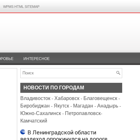
WPMS HTML SITEMAP
ОРОВЬЕ
ИНТЕРЕСНОЕ
НОВОСТИ ПО ГОРОДАМ
Владивосток
-
Хабаровск
-
Благовещенск
-
Биробиджан
-
Якутск
-
Магадан
-
Анадырь
-
Южно-Сахалинск
-
Петропавловск-
Камчатский
В Ленинградской области
вездеход опрокинулся на дороге,