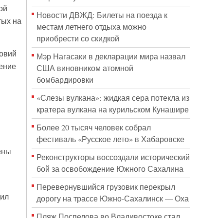
ой
Новости ДВЖД: Билеты на поезда к
тых на
местам летнего отдыха можно
приобрести со скидкой
ловий
Мэр Нагасаки в декларации мира назвал
чение
США виновником атомной
бомбардировки
«Слезы вулкана»: жидкая сера потекла из
кратера вулкана на курильском Кунашире
Более 20 тысяч человек собрал
фестиваль «Русское лето» в Хабаровске
ены
Реконструкторы воссоздали исторический
бой за освобождение Южного Сахалина
Перевернувшийся грузовик перекрыл
дил
дорогу на трассе Южно-Сахалинск — Оха
Пляж Поспелова во Владивостоке стал