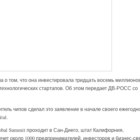
ила о том, что она инвестировала тридцать восемь миллионо
ехнологических стартапов. Об этом передает ДВ-РОСС со
тель чипов сделал это заявление в начале своего ежегодн
tal.
Global Summit проходит в Сан-Диего, штат Калифорния,
ечет около 1000 предпринимателей, инвесторов и бизнес-све