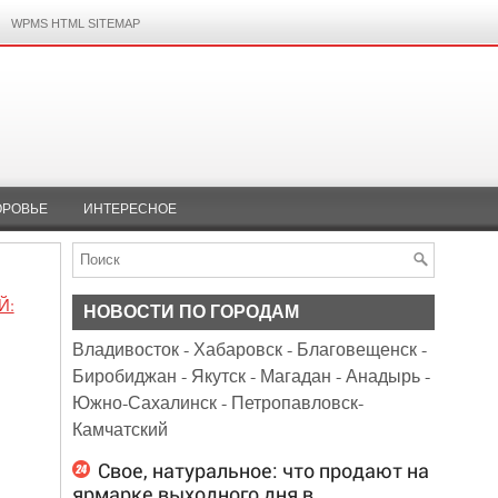
WPMS HTML SITEMAP
ОРОВЬЕ
ИНТЕРЕСНОЕ
Й:
НОВОСТИ ПО ГОРОДАМ
Владивосток
-
Хабаровск
-
Благовещенск
-
Биробиджан
-
Якутск
-
Магадан
-
Анадырь
-
Южно-Сахалинск
-
Петропавловск-
Камчатский
Свое, натуральное: что продают на
ярмарке выходного дня в