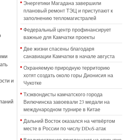
Энергетики Магадана завершили
плановый ремонт ТЭЦ и приступают к
заполнению тепломагистралей
Федеральный центр профинансирует
о
важные для Камчатки проекты
Две жизни спасены благодаря
санавиации Камчатки в начале августа
ыми
ать
Охраняемую природную территорию
хотят создать около горы Дионисия на
ости и
Чукотке
Тхэквондисты камчатского города
мпаний
Вилючинска завоевали 23 медали на
международном турнире в Китае
Дальний Восток оказался на четвёртом
месте в России по числу DDoS-атак