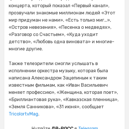
концерта, который показал «Первый канал»,
прозвучали знакомые миллионам людей «Этот
мир придуман не нами», «Есть только миг…»,
«Остров невезения», «Песенка о медведях»,
«Разговор со Счастьем», «Куда уходит
детство», «Любовь одна виновата» и многие-
многие другие.
Также телезрители смогли услышать в
исполнении оркестра музыку, которая была
написана Александром Зацепиным к таким
известным фильмам, как «Иван Васильевич
меняет профессию», «Женщина, которая поет»,
«Бриллиантовая рука», «Кавказская пленница»,
«Земля Санникова», «31 июня», сообщает
TricolortvMag
.
Читайте
ДВ-РОСС
в
Telegram