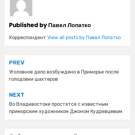
Published by
Павел Лопатко
Корреспондент
View all posts by Павел Лопатко
Навигация
PREV
по
Уголовное дело возбуждено в Приморье после
голодовки шахтеров
записям
NEXT
Во Владивостоке простятся с известным
приморским художником Джоном Кудрявцевым