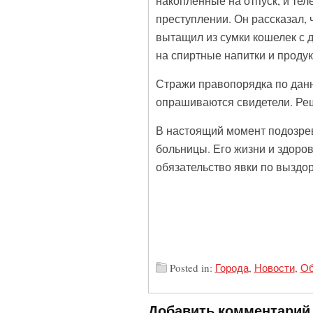
накопленные на отпуск, и тел
преступлении. Он рассказал, 
вытащил из сумки кошелек с 
на спиртные напитки и продук
Стражи правопорядка по дан
опрашиваются свидетели. Реш
В настоящий момент подозре
больницы. Его жизни и здоро
обязательство явки по выздо
Posted in:
Города
,
Новости
,
Об
Добавить комментарий