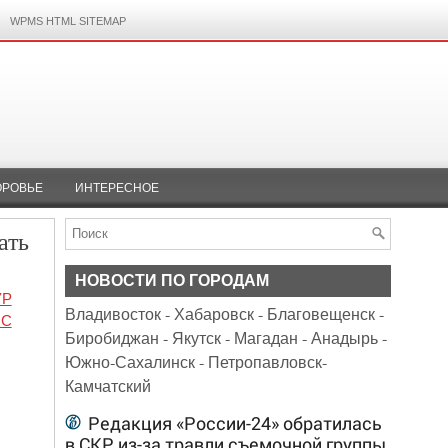
WPMS HTML SITEMAP
ОРОВЬЕ
ИНТЕРЕСНОЕ
ать
НОВОСТИ ПО ГОРОДАМ
УР
Владивосток
-
Хабаровск
-
Благовещенск
-
 С
Биробиджан
-
Якутск
-
Магадан
-
Анадырь
-
Южно-Сахалинск
-
Петропавловск-
Камчатский
Редакция «России-24» обратилась
в СКР из-за травли съемочной группы