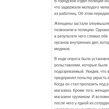
В городской отдел полиции о
что задержали молодого чело
из работниц. Об этом переда
Женщины застали злоумышлен
позвонили в полицию. Однако
в результате чего сломал обе
органов внутренних дел, кот
медиков.
В ходе опроса было установл
рольставнями, которые были 
подозреваемый. Увидев, что в
предпринял попытку украсть 
Когда он стал пролазить под 
магазина. Кроме того, женщи
магазине грузчиком. И вспомни
после чего у одной из сотруд