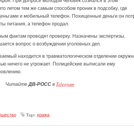
ефон. При допросе молодой человек сознался в этом
что летом тем же самым способом проник в подсобку, где
деньгами и мобильный телефон. Похищенные деньги он пот
ты питания, а телефон продал.
ным фактам проводят проверку. Назначены экспертизы,
ается вопрос о возбуждении уголовных дел.
ваемый находится в травматологическом отделении окружн
вью ничего не угрожает. Полицейские выписали ему
ровлению.
Читайте
ДВ-РОСС
в
Telegram
щество
Tags:
кража