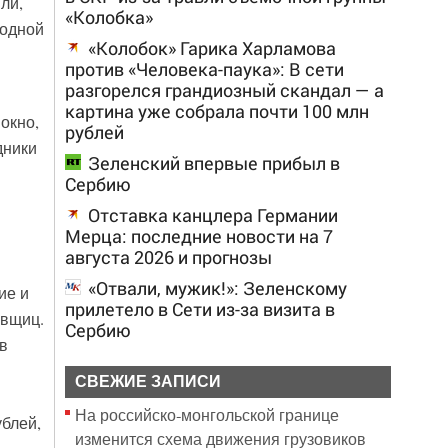
ли,
«Колобка»
 одной
«Колобок» Гарика Харламова
против «Человека-паука»: В сети
разгорелся грандиозный скандал — а
картина уже собрала почти 100 млн
окно,
рублей
дники
Зеленский впервые прибыл в
Сербию
Отставка канцлера Германии
Мерца: последние новости на 7
августа 2026 и прогнозы
«Отвали, мужик!»: Зеленскому
ие и
прилетело в Сети из-за визита в
авщиц.
Сербию
в
СВЕЖИЕ ЗАПИСИ
На российско‑монгольской границе
ублей,
изменится схема движения грузовиков