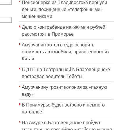
Пенсионерке из Владивостока вернули
деньги, похищенные «телефонными»
мошенниками
Дело о контрабанде на 680 млн рублей
рассмотрят в Приморье
Амурчанин хотел в суде оспорить
стоимость автомобиля, привезенного из
Китая
В ДТП на Театральной в Благовещенске
пострадал водитель Тойоты
Амурчанину грозит колония за «пьяную
езду»
В Приамурье будет ветрено и немного
потеплеет
На Амуре в Благовещенске пройдут
масштабные российско-китайские учения