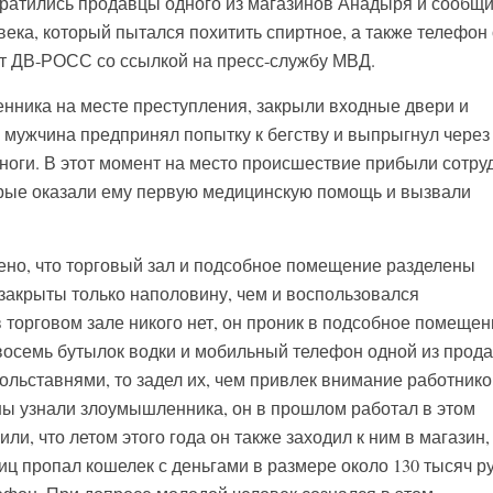
братились продавцы одного из магазинов Анадыря и сообщи
века, который пытался похитить спиртное, а также телефон
ет ДВ-РОСС со ссылкой на пресс-службу МВД.
ника на месте преступления, закрыли входные двери и
 мужчина предпринял попытку к бегству и выпрыгнул через 
 ноги. В этот момент на место происшествие прибыли сотру
орые оказали ему первую медицинскую помощь и вызвали
ено, что торговый зал и подсобное помещение разделены
закрыты только наполовину, чем и воспользовался
 торговом зале никого нет, он проник в подсобное помещен
восемь бутылок водки и мобильный телефон одной из прод
рольставнями, то задел их, чем привлек внимание работнико
ны узнали злоумышленника, он в прошлом работал в этом
ли, что летом этого года он также заходил к ним в магазин,
ниц пропал кошелек с деньгами в размере около 130 тысяч р